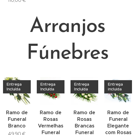
110,00
€
Arranjos
Fúnebres
Entrega
Entrega
Entrega
Entrega
Incluída
Incluída
Incluída
incluida
Ramo de
Ramo de
Ramo de
Ramo de
Funeral
Rosas
Rosas
Funeral
Branco
Vermelhas
Brancas
Elegante
Funeral
Funeral
com Rosas
49,90
€