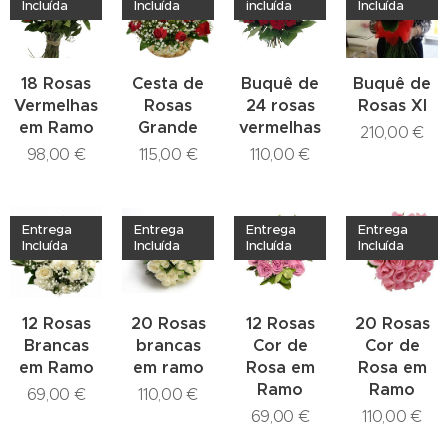
Incluída
Incluída
incluída
Incluída
18 Rosas
Cesta de
Buquê de
Buquê de
Vermelhas
Rosas
24 rosas
Rosas Xl
em Ramo
Grande
vermelhas
210,00
€
98,00
€
115,00
€
110,00
€
Entrega
Entrega
Entrega
Entrega
Incluída
Incluída
Incluída
Incluída
12 Rosas
20 Rosas
12 Rosas
20 Rosas
Brancas
brancas
Cor de
Cor de
em Ramo
em ramo
Rosa em
Rosa em
Ramo
Ramo
69,00
€
110,00
€
69,00
€
110,00
€