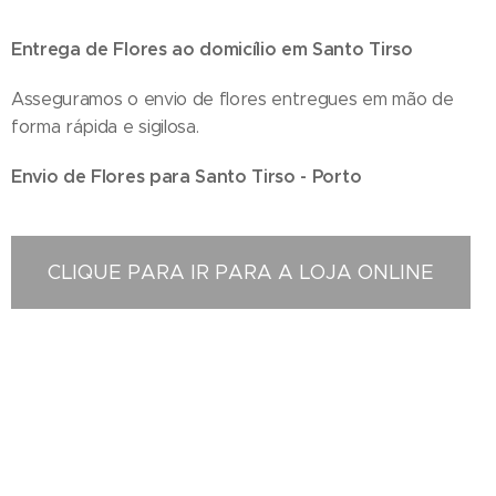
Entrega de Flores ao domicílio em Santo Tirso
Asseguramos o envio de flores entregues em mão de
forma rápida e sigilosa.
Envio de Flores para Santo Tirso - Porto
CLIQUE PARA IR PARA A LOJA ONLINE
Floristas em Santo Tirso - Compra e Distribuição de Flores online - Entrega de flores ao
domicilio - Entrega na zona centro , Entregas ao domicilio , Florista em Santo Tirso , Florista
localizada em Santo Tirso , Florista situada em Santo Tirso Portugal , Florista Santo Tirso
, entrega de coroas de funeral , entregas ao domicilio , entregas no cemitério , entrega no
tanatório , entrega na igreja , entrega na casa mortuária , entregas na maternidade ,
entrega no hospital , entrega de ramos de flores , entregas de palmas , entrega de coroa de