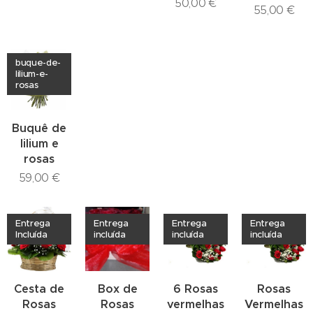
50,00
€
55,00
€
buque-de-
lilium-e-
rosas
Buquê de
lilium e
rosas
59,00
€
Entrega
Entrega
Entrega
Entrega
Incluída
incluída
incluída
incluída
Cesta de
Box de
6 Rosas
Rosas
Rosas
Rosas
vermelhas
Vermelhas