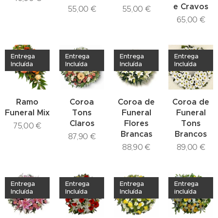
e Cravos
55,00
€
55,00
€
65,00
€
Entrega
Entrega
Entrega
Entrega
Incluída
Incluída
Incluída
Incluída
Ramo
Coroa
Coroa de
Coroa de
Funeral Mix
Tons
Funeral
Funeral
Claros
Flores
Tons
75,00
€
Brancas
Brancos
87,90
€
88,90
€
89,00
€
Entrega
Entrega
Entrega
Entrega
Incluída
Incluída
Incluída
incluída