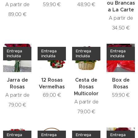
ou Brancas
A partir de
59,90
€
48,90
€
a La Carte
89,00
€
A partir de
34,50
€
Entrega
Entrega
Entrega
Entrega
Incluída
incluída
Incluída
incluída
Jarra de
12 Rosas
Cesta de
Box de
Rosas
Vermelhas
Rosas
Rosas
Multicolor
A partir de
69,00
€
59,90
€
A partir de
79,00
€
79,00
€
Entrega
Entrega
Entrega
Entrega