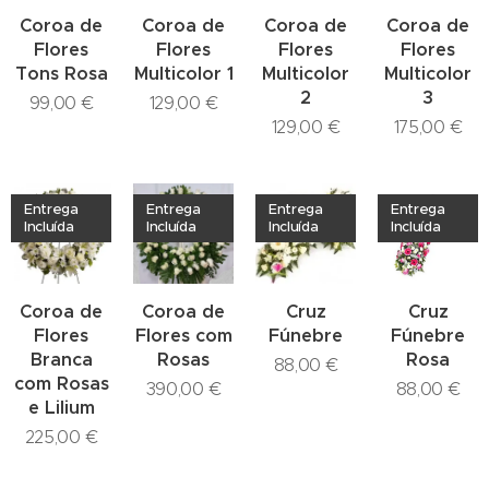
Coroa de
Coroa de
Coroa de
Coroa de
Flores
Flores
Flores
Flores
Tons Rosa
Multicolor 1
Multicolor
Multicolor
2
3
99,00
€
129,00
€
129,00
€
175,00
€
Entrega
Entrega
Entrega
Entrega
Incluída
Incluída
Incluída
Incluída
Coroa de
Coroa de
Cruz
Cruz
Flores
Flores com
Fúnebre
Fúnebre
Branca
Rosas
Rosa
88,00
€
com Rosas
390,00
€
88,00
€
e Lilium
225,00
€