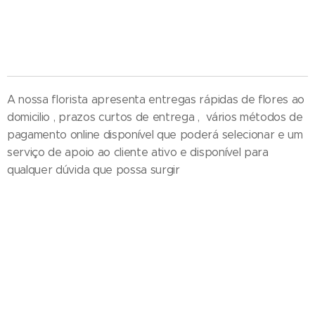
flores , entrega de ramos de flores , entrega ao domicilio , entrega de palmas , loja online
, perto da igreja
A nossa florista apresenta entregas rápidas de flores ao
domicilio , prazos curtos de entrega , vários métodos de
pagamento online disponível que poderá selecionar e um
serviço de apoio ao cliente ativo e disponível para
qualquer dúvida que possa surgir
Entrega de ramos de flores em funeral - Cestos - Coroas de flores e
funeral - Palma - Tanatorio - Casa mortuária - Igreja e velorios - Cemitério
- Hospital - Maternidade - Local de trabalho - Distrito - Concelho - Cidade
- Freguesia - Vila - Diretamente Delivery of Flower - Florist Shop Portugal