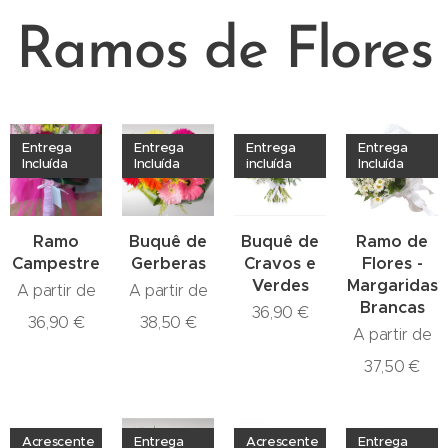
Ramos de Flores
Entrega
Entrega
Entrega
Entrega
Incluída
Incluída
incluída
Incluída
Ramo
Buquê de
Buquê de
Ramo de
Campestre
Gerberas
Cravos e
Flores -
Verdes
Margaridas
A partir de
A partir de
Brancas
36,90
€
36,90
€
38,50
€
A partir de
37,50
€
Acrescente
Entrega
Acrescente
Entrega