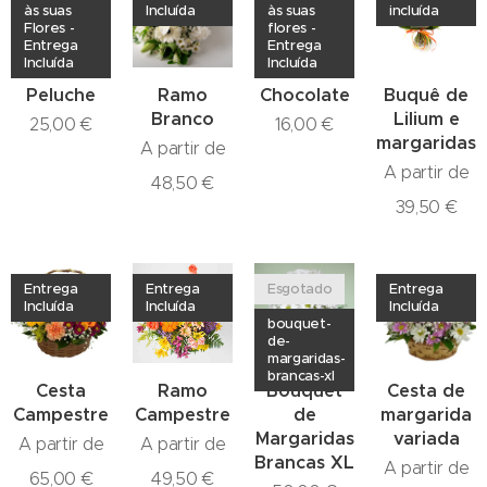
às suas
Incluída
às suas
incluída
Flores -
flores -
Entrega
Entrega
Incluída
Incluída
Peluche
Ramo
Chocolate
Buquê de
Branco
Lilium e
25,00
€
16,00
€
margaridas
A partir de
A partir de
48,50
€
39,50
€
Entrega
Entrega
Esgotado
Entrega
Incluída
Incluída
Incluída
bouquet-
de-
margaridas-
brancas-xl
Cesta
Ramo
Bouquet
Cesta de
Campestre
Campestre
de
margarida
Margaridas
variada
A partir de
A partir de
Brancas XL
A partir de
65,00
€
49,50
€