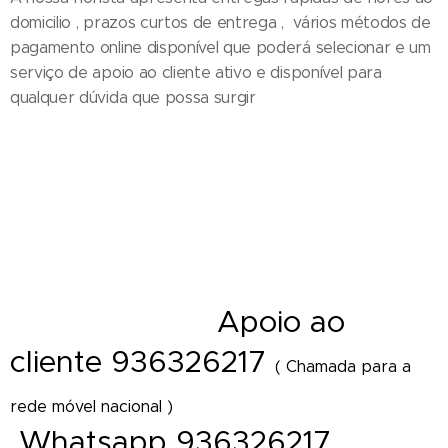
domicilio , prazos curtos de entrega , vários métodos de
pagamento online disponível que poderá selecionar e um
serviço de apoio ao cliente ativo e disponível para
qualquer dúvida que possa surgir
Entrega de ramos de flores em funeral - Cestos - Coroas de flores e
funeral - Palma - Tanatorio - Casa mortuária - Igreja e velorios - Cemitério
- Hospital - Maternidade - Local de trabalho - Distrito - Concelho - Cidade
- Freguesia - Vila - Diretamente Delivery of Flower - Florist Shop Portugal
A
poio ao
- Florista online
cliente 936326217
( Chamada para a
rede móvel nacional )
Whatsapp 936326217