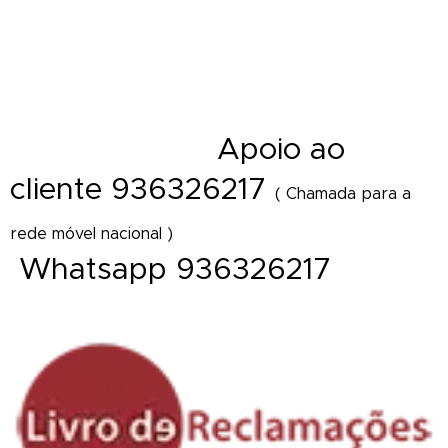
funeral - Palma - Tanatorio - Casa mortuária - Igreja e velorios - Cemitério
- Hospital - Maternidade - Local de trabalho - Distrito - Concelho - Cidade
- Freguesia - Vila - Diretamente Delivery of Flower - Florist Shop Portugal
A
poio ao
- Florista online
cliente 936326217
( Chamada para a
rede móvel nacional )
Whatsapp 936326217