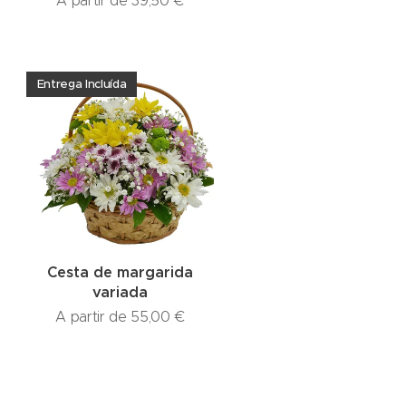
A partir de
39,50
€
Entrega Incluída
Cesta de margarida
variada
A partir de
55,00
€