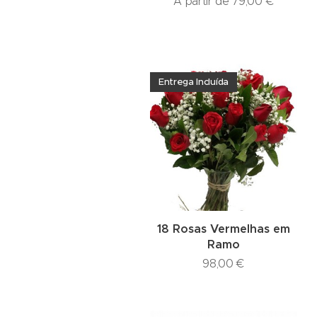
A partir de
79,00
€
Entrega Incluída
18 Rosas Vermelhas em
Ramo
98,00
€