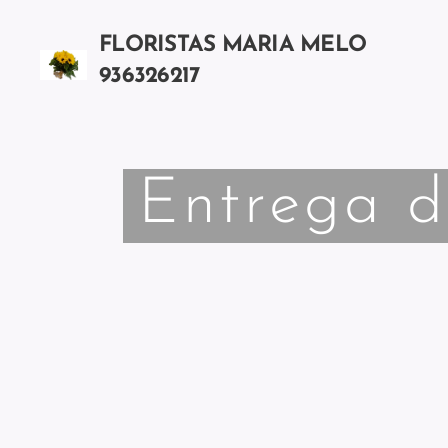
FLORISTAS MARIA MELO
936326217
Chamada para a rede móvel nacional
Entrega d