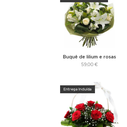
Buquê de lilium e rosas
59,00
€
Entrega Incluída