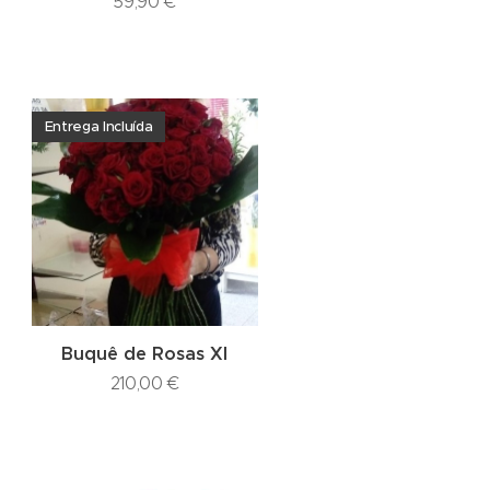
59,90
€
Entrega Incluída
Buquê de Rosas Xl
210,00
€