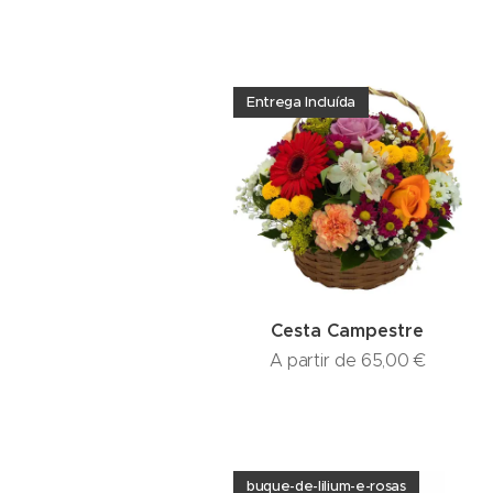
Entrega Incluída
Cesta Campestre
A partir de
65,00
€
buque-de-lilium-e-rosas