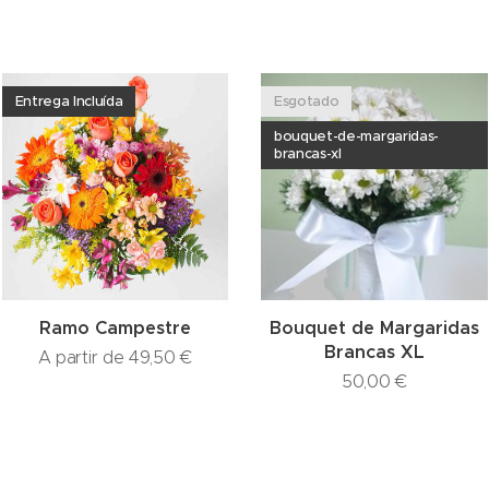
Entrega Incluída
Esgotado
bouquet-de-margaridas-
brancas-xl
Ramo Campestre
Bouquet de Margaridas
Brancas XL
A partir de
49,50
€
50,00
€