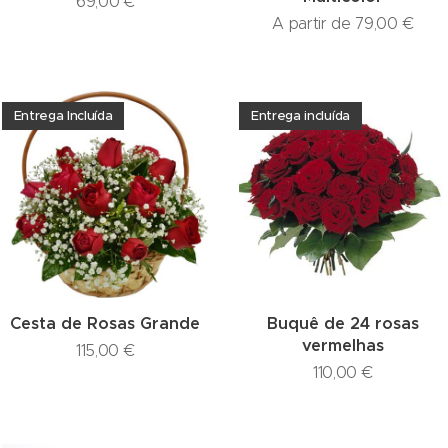
69,00
€
A partir de
79,00
€
Entrega Incluída
Entrega incluída
Cesta de Rosas Grande
Buquê de 24 rosas
vermelhas
115,00
€
110,00
€