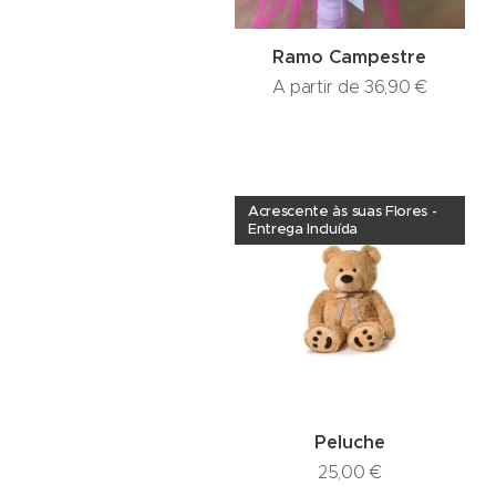
Ramo Campestre
A partir de
36,90
€
Acrescente às suas Flores -
Entrega Incluída
Peluche
25,00
€