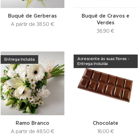
Buquê de Gerberas
Buquê de Cravos e
Verdes
A partir de
38,50
€
36,90
€
Acrescente às suas flores -
Entrega Incluída
Entrega Incluída
Ramo Branco
Chocolate
A partir de
48,50
€
16,00
€