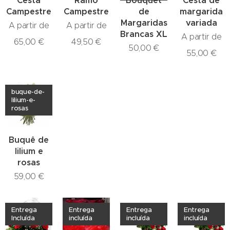
Cesta
Ramo
Bouquet
Cesta de
Campestre
Campestre
de
margarida
Margaridas
variada
A partir de
A partir de
Brancas XL
A partir de
65,00
€
49,50
€
50,00
€
55,00
€
buque-de-
lilium-e-
rosas
Buquê de
lilium e
rosas
59,00
€
Entrega
Entrega
Entrega
Entrega
Incluída
incluída
incluída
incluída