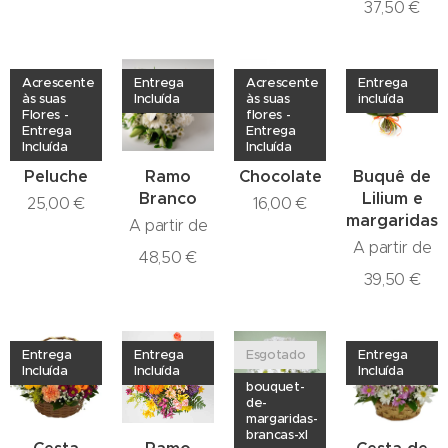
37,50
€
Acrescente
Entrega
Acrescente
Entrega
às suas
Incluída
às suas
incluída
Flores -
flores -
Entrega
Entrega
Incluída
Incluída
Peluche
Ramo
Chocolate
Buquê de
Branco
Lilium e
25,00
€
16,00
€
margaridas
A partir de
A partir de
48,50
€
39,50
€
Entrega
Entrega
Esgotado
Entrega
Incluída
Incluída
Incluída
bouquet-
de-
margaridas-
brancas-xl