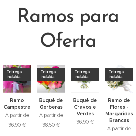
Ramos para
Oferta
Entrega
Entrega
Entrega
Entrega
Incluída
Incluída
incluída
Incluída
Ramo
Buquê de
Buquê de
Ramo de
Campestre
Gerberas
Cravos e
Flores -
Verdes
Margaridas
A partir de
A partir de
Brancas
36,90
€
36,90
€
38,50
€
A partir de