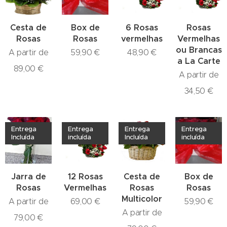
Cesta de
Box de
6 Rosas
Rosas
Rosas
Rosas
vermelhas
Vermelhas
ou Brancas
A partir de
59,90
€
48,90
€
a La Carte
89,00
€
A partir de
34,50
€
Entrega
Entrega
Entrega
Entrega
Incluída
incluída
Incluída
incluída
Jarra de
12 Rosas
Cesta de
Box de
Rosas
Vermelhas
Rosas
Rosas
Multicolor
A partir de
69,00
€
59,90
€
A partir de
79,00
€