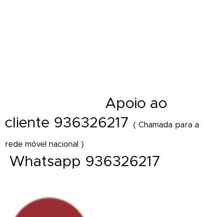
Entrega de ramos de flores em funeral - Cestos - Coroas de flores e
funeral - Palma - Tanatorio - Casa mortuária - Igreja e velorios - Cemitério
- Hospital - Maternidade - Local de trabalho - Distrito - Concelho - Cidade
- Freguesia - Vila - Diretamente Delivery of Flower - Florist Shop Portugal
A
poio ao
- Florista online
cliente 936326217
( Chamada para a
rede móvel nacional )
Whatsapp 936326217