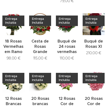
79,00
€
Entrega
Entrega
Entrega
Entrega
Incluída
Incluída
incluída
Incluída
18 Rosas
Cesta de
Buquê de
Buquê de
Vermelhas
Rosas
24 rosas
Rosas Xl
em Ramo
Grande
vermelhas
210,00
€
98,00
€
115,00
€
110,00
€
Entrega
Entrega
Entrega
Entrega
Incluída
Incluída
Incluída
Incluída
12 Rosas
20 Rosas
12 Rosas
20 Rosas
Brancas
brancas
Cor de
Cor de