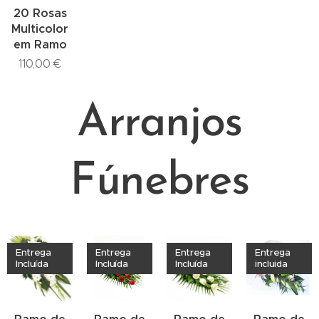
20 Rosas
Multicolor
em Ramo
110,00
€
Arranjos
Fúnebres
Entrega
Entrega
Entrega
Entrega
Incluída
Incluída
Incluída
incluida