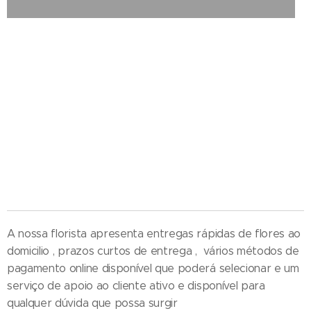
Floristas em Cantanhede - Compra e Distribuição de Flores online - Entrega de flores ao
domicilio - Entrega na zona centro , Entregas ao domicilio , Florista situada em Cantanhede ,
Florista em Cantanhede , Florista localizada em Cantanhede , Florista Cantanhede
, entrega de coroas de funeral , entregas ao domicilio , entregas no cemitério , entrega no
tanatório , entrega na igreja , entrega na casa mortuária , entregas na maternidade ,
entrega no hospital , entrega de ramos de flores , entregas de palmas , entrega de palmas ,
entrega de coroa de flores , entrega de ramos de flores , entrega ao domicilio , loja online ,
florista em cantanhede perto da igreja
A nossa florista apresenta entregas rápidas de flores ao
domicilio , prazos curtos de entrega , vários métodos de
pagamento online disponível que poderá selecionar e um
serviço de apoio ao cliente ativo e disponível para
qualquer dúvida que possa surgir