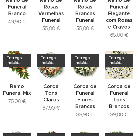
Ramo de
Ramo de
Ramo de
Ramo de
Funeral
Rosas
Rosas
Funeral
Branco
Vermelhas
Brancas
Elegante
Funeral
Funeral
com Rosas
49,90
€
e Cravos
55,00
€
55,00
€
65,00
€
Entrega
Entrega
Entrega
Entrega
Incluída
Incluída
Incluída
Incluída
Ramo
Coroa
Coroa de
Coroa de
Funeral Mix
Tons
Funeral
Funeral
Claros
Flores
Tons
75,00
€
Brancas
Brancos
87,90
€
88,90
€
89,00
€