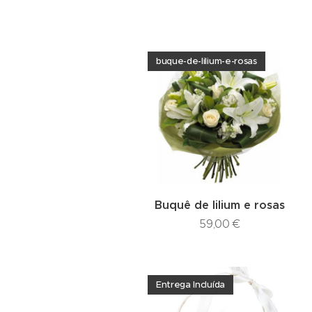
buque-de-lilium-e-rosas
Buquê de lilium e rosas
59,00
€
Entrega Incluída