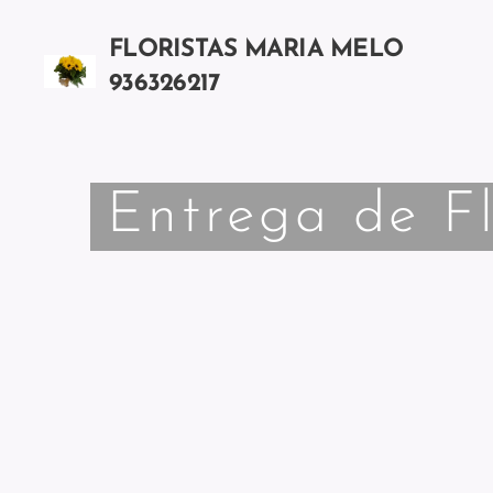
FLORISTAS MARIA MELO
936326217
Chamada para a rede móvel nacional
Entrega de F