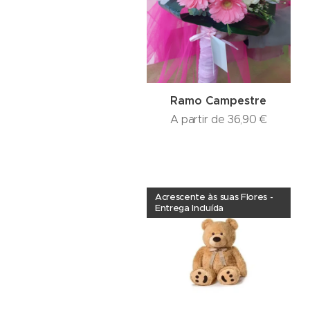
Ramo Campestre
A partir de
36,90
€
Acrescente às suas Flores -
Entrega Incluída