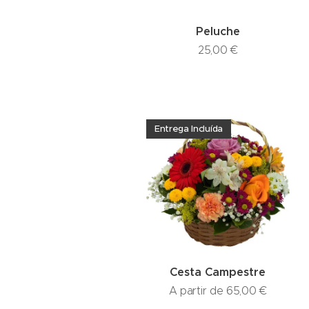
Peluche
25,00
€
Entrega Incluída
Cesta Campestre
A partir de
65,00
€