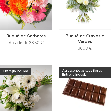
Buquê de Gerberas
Buquê de Cravos e
Verdes
A partir de
38,50
€
36,90
€
Acrescente às suas flores -
Entrega Incluída
Entrega Incluída