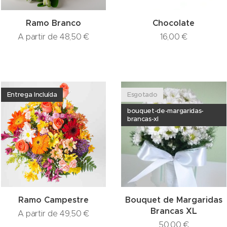
Ramo Branco
Chocolate
A partir de
48,50
€
16,00
€
Entrega Incluída
Esgotado
bouquet-de-margaridas-
brancas-xl
Ramo Campestre
Bouquet de Margaridas
Brancas XL
A partir de
49,50
€
50,00
€