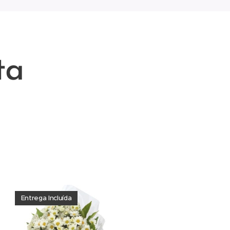
ta
loja local em penha de franca
 em funeral e velorio, ramo
Entrega Incluída