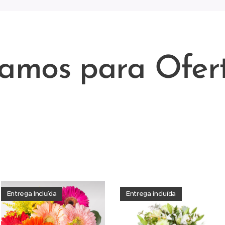
amos para Ofer
rança com serviço de entrega de flores ao domicilio em 2 horas . A nossa 
ma rápida coroa de flores na Igreja de Nossa Senhora da Penha de França
 Ligue para o nosso 936326217
Entrega Incluída
Entrega incluída