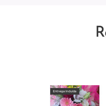
R
Florista local em penha de f
perto de tudo entrega de for
de flores , flores , palmas .
Entrega Incluída