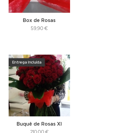
Box de Rosas
59,90
€
Entrega Incluída
Buquê de Rosas Xl
210,00
€