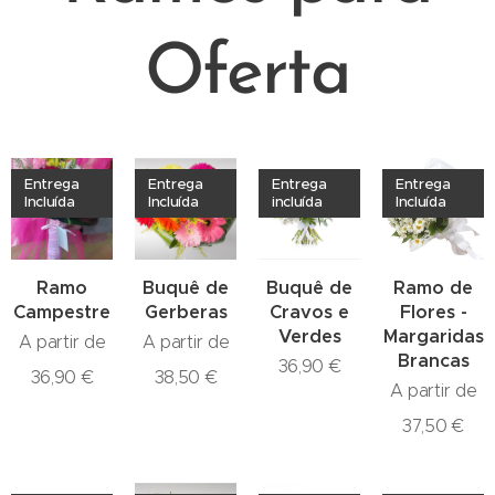
Oferta
Entrega
Entrega
Entrega
Entrega
Incluída
Incluída
incluída
Incluída
Ramo
Buquê de
Buquê de
Ramo de
Campestre
Gerberas
Cravos e
Flores -
Verdes
Margaridas
A partir de
A partir de
Brancas
36,90
€
36,90
€
38,50
€
A partir de
37,50
€