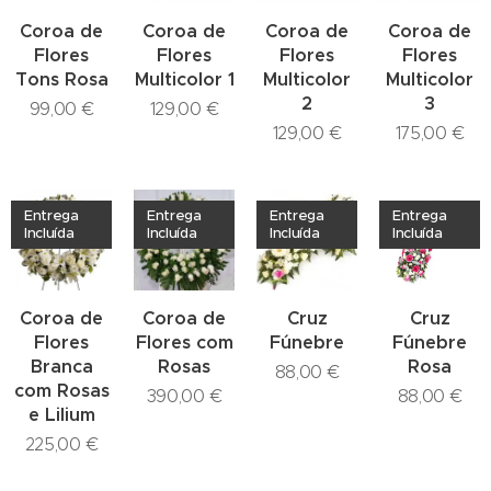
Coroa de
Coroa de
Coroa de
Coroa de
Flores
Flores
Flores
Flores
Tons Rosa
Multicolor 1
Multicolor
Multicolor
2
3
99,00
€
129,00
€
129,00
€
175,00
€
Entrega
Entrega
Entrega
Entrega
Incluída
Incluída
Incluída
Incluída
Coroa de
Coroa de
Cruz
Cruz
Flores
Flores com
Fúnebre
Fúnebre
Branca
Rosas
Rosa
88,00
€
com Rosas
390,00
€
88,00
€
e Lilium
225,00
€