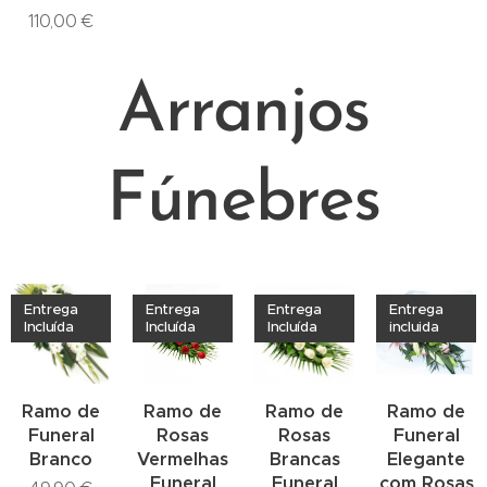
110,00
€
Arranjos
Fúnebres
Entrega
Entrega
Entrega
Entrega
Incluída
Incluída
Incluída
incluida
Ramo de
Ramo de
Ramo de
Ramo de
Funeral
Rosas
Rosas
Funeral
Branco
Vermelhas
Brancas
Elegante
Funeral
Funeral
com Rosas