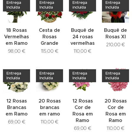
Entrega
Entrega
Entrega
Entrega
Incluída
Incluída
incluída
Incluída
18 Rosas
Cesta de
Buquê de
Buquê de
Vermelhas
Rosas
24 rosas
Rosas Xl
em Ramo
Grande
vermelhas
210,00
€
98,00
€
115,00
€
110,00
€
Entrega
Entrega
Entrega
Entrega
Incluída
Incluída
Incluída
Incluída
12 Rosas
20 Rosas
12 Rosas
20 Rosas
Brancas
brancas
Cor de
Cor de
em Ramo
em ramo
Rosa em
Rosa em
Ramo
Ramo
69,00
€
110,00
€
69,00
€
110,00
€