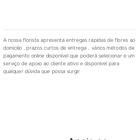
entregas de palmas , entrega de palmas , entrega de coroa de flores , entrega de ramos de
flores , entrega ao domicilio , loja online , perto da igreja
A nossa florista apresenta entregas rápidas de flores ao
domicilio , prazos curtos de entrega , vários métodos de
pagamento online disponível que poderá selecionar e um
serviço de apoio ao cliente ativo e disponível para
qualquer dúvida que possa surgir
Entrega de ramos de flores em funeral - Cestos - Coroas de flores e
funeral - Palma - Tanatorio - Casa mortuária - Igreja e velorios - Cemitério
- Hospital - Maternidade - Local de trabalho - Distrito - Concelho - Cidade
- Freguesia - Vila - Diretamente Delivery of Flower - Florist Shop Portugal