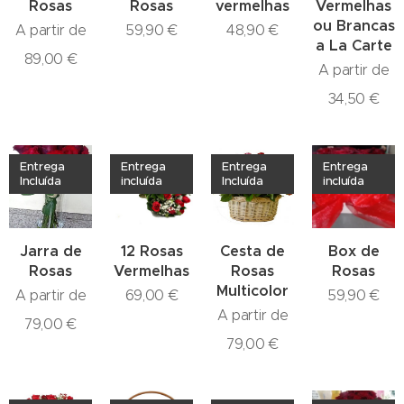
Rosas
Rosas
vermelhas
Vermelhas
ou Brancas
A partir de
59,90
€
48,90
€
a La Carte
89,00
€
A partir de
34,50
€
Entrega
Entrega
Entrega
Entrega
Incluída
incluída
Incluída
incluída
Jarra de
12 Rosas
Cesta de
Box de
Rosas
Vermelhas
Rosas
Rosas
Multicolor
A partir de
69,00
€
59,90
€
A partir de
79,00
€
79,00
€