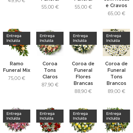
49,90
€
e Cravos
55,00
€
55,00
€
65,00
€
Entrega
Entrega
Entrega
Entrega
Incluída
Incluída
Incluída
Incluída
Ramo
Coroa
Coroa de
Coroa de
Funeral Mix
Tons
Funeral
Funeral
Claros
Flores
Tons
75,00
€
Brancas
Brancos
87,90
€
88,90
€
89,00
€
Entrega
Entrega
Entrega
Entrega
Incluída
Incluída
Incluída
incluída