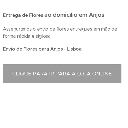
ao domicílio em Anjos
Entrega de Flores
Asseguramos o envio de flores entregues em mão de
forma rápida e sigilosa.
Envio de Flores para Anjos - Lisboa
CLIQUE PARA IR PARA A LOJA ONLINE
Floristas em Anjos - Compra e Distribuição de Flores online - Entrega de flores ao domicilio -
Entrega na zona centro , Florista localizada em Anjos , Entregas ao domicilio , Florista em
Anjos , Florista situada em Anjos , Florista Anjos , entrega de coroas de funeral , entregas ao
domicilio , entregas no cemitério , entrega no tanatorio , entrega na igreja , entrega na casa
mortuária , entregas na maternidade , entrega no hospital , entrega de ramos de flores ,