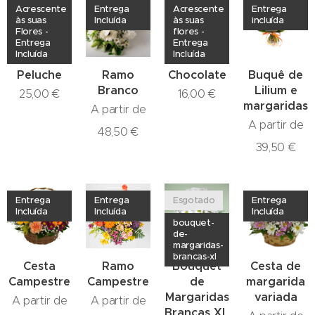
Acrescente
Entrega
Acrescente
Entrega
às suas
Incluída
às suas
incluída
Flores -
flores -
Entrega
Entrega
Incluída
Incluída
Peluche
Ramo
Chocolate
Buquê de
Branco
Lilium e
25,00
€
16,00
€
margaridas
A partir de
A partir de
48,50
€
39,50
€
Entrega
Entrega
Esgotado
Entrega
Incluída
Incluída
Incluída
bouquet-
de-
margaridas-
brancas-xl
Cesta
Ramo
Bouquet
Cesta de
Campestre
Campestre
de
margarida
Margaridas
variada
A partir de
A partir de
Brancas XL