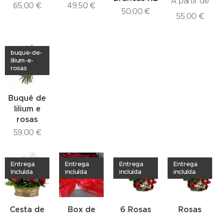
A partir de
65,00
€
49,50
€
50,00
€
55,00
€
buque-de-
lilium-e-
rosas
Buquê de
lilium e
rosas
59,00
€
Entrega
Entrega
Entrega
Entrega
Incluída
incluída
incluída
incluída
Cesta de
Box de
6 Rosas
Rosas