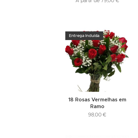
A partir de
79,00
€
Entrega Incluída
18 Rosas Vermelhas em
Ramo
98,00
€