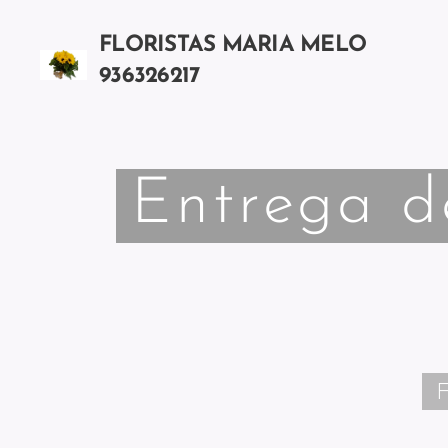
FLORISTAS MARIA MELO
936326217
Chamada para a rede móvel nacional
Entrega d
F