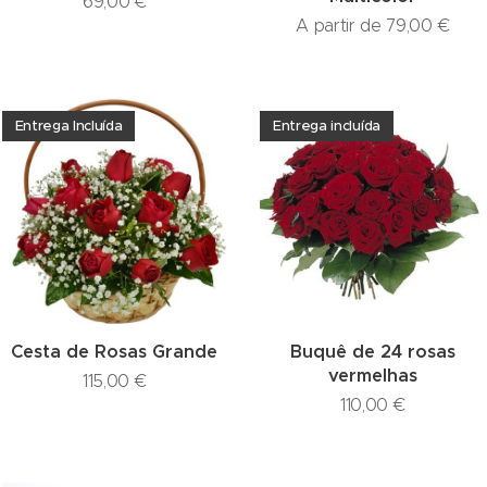
69,00
€
A partir de
79,00
€
Entrega Incluída
Entrega incluída
Cesta de Rosas Grande
Buquê de 24 rosas
vermelhas
115,00
€
110,00
€