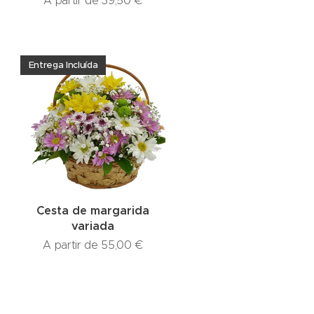
A partir de
39,50
€
Entrega Incluída
Cesta de margarida
variada
A partir de
55,00
€