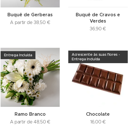
Buquê de Gerberas
Buquê de Cravos e
Verdes
A partir de
38,50
€
36,90
€
Acrescente às suas flores -
Entrega Incluída
Entrega Incluída
Ramo Branco
Chocolate
A partir de
48,50
€
16,00
€