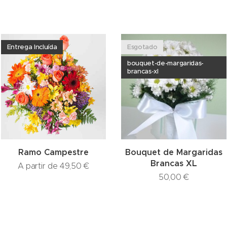
Entrega Incluída
Esgotado
bouquet-de-margaridas-
brancas-xl
Ramo Campestre
Bouquet de Margaridas
Brancas XL
A partir de
49,50
€
50,00
€