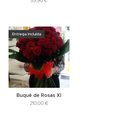
59,90
€
Entrega Incluída
Buquê de Rosas Xl
210,00
€