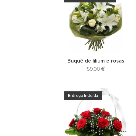
Buquê de lilium e rosas
59,00
€
Entrega Incluída