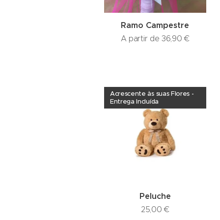
Ramo Campestre
A partir de
36,90
€
Acrescente às suas Flores -
Entrega Incluída
Peluche
25,00
€