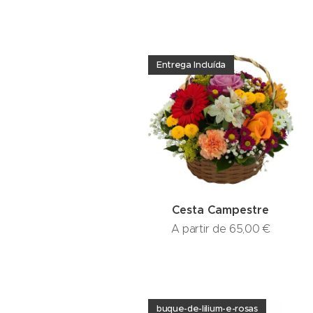
Entrega Incluída
Cesta Campestre
A partir de
65,00
€
buque-de-lilium-e-rosas