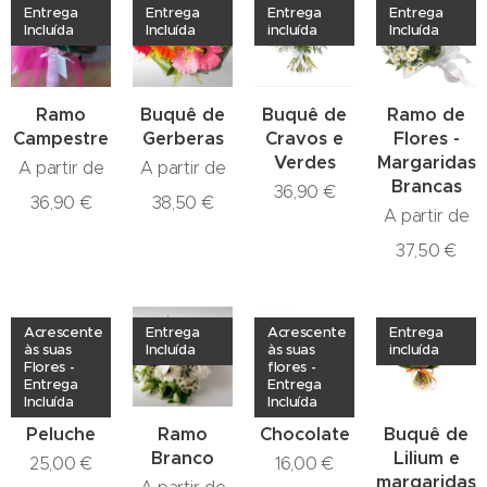
Entrega
Entrega
Entrega
Entrega
Incluída
Incluída
incluída
Incluída
Ramo
Buquê de
Buquê de
Ramo de
Campestre
Gerberas
Cravos e
Flores -
Verdes
Margaridas
A partir de
A partir de
Brancas
36,90
€
36,90
€
38,50
€
A partir de
37,50
€
Acrescente
Entrega
Acrescente
Entrega
às suas
Incluída
às suas
incluída
Flores -
flores -
Entrega
Entrega
Incluída
Incluída
Peluche
Ramo
Chocolate
Buquê de
Branco
Lilium e
25,00
€
16,00
€
margaridas