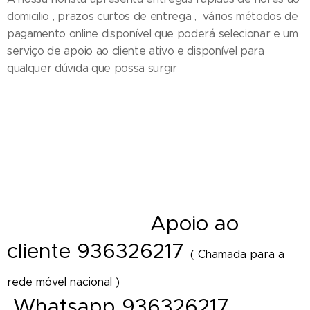
domicilio , prazos curtos de entrega , vários métodos de
pagamento online disponível que poderá selecionar e um
serviço de apoio ao cliente ativo e disponível para
qualquer dúvida que possa surgir
Entrega de ramos de flores em funeral - Cestos - Coroas de flores e
funeral - Palma - Tanatorio - Casa mortuária - Igreja e velorios - Cemitério
- Hospital - Maternidade - Local de trabalho - Distrito - Concelho - Cidade
- Freguesia - Vila - Diretamente Delivery of Flower - Florist Shop Portugal
A
poio ao
- Florista online
cliente 936326217
( Chamada para a
rede móvel nacional )
Whatsapp 936326217