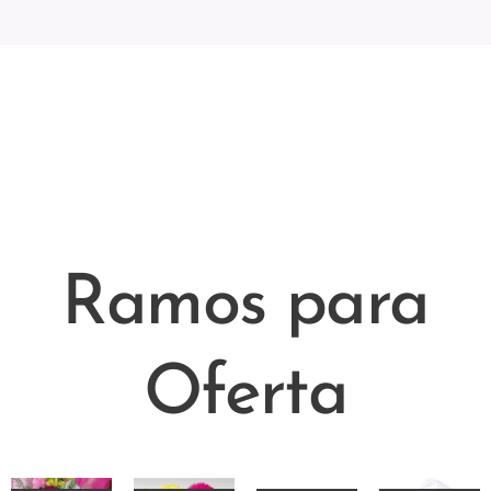
Florista local santa clara com serviço de entrega de flores ao domicilio em 2
horas . A nossa loja local em santa clara perto de tudo entrega de forma
rápida coroa de flores na Igreja de Santa Clara de Assis ( Ameixoeira ) em
funeral e velorio, ramo de flores , flores , palmas . Ligue para o nosso
936326217
Ramos para
Oferta