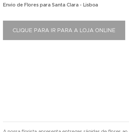
Envio de Flores para Santa Clara - Lisboa
CLIQUE PARA IR PARA A LOJA ONLINE
Floristas em Santa Clara - Compra e Distribuição de Flores online - Entrega de flores ao
domicilio - Entrega na zona centro , Florista localizada em Santa Clara , Entregas ao domicilio ,
Florista em Santa Clara , Florista situada em Santa Clara , Florista Santa Clara , entrega de
coroas de funeral , entregas ao domicilio , entregas no cemitério , entrega no tanatorio ,
entrega na igreja , entrega na casa mortuária , entregas na maternidade , entrega no
hospital , entrega de ramos de flores , entregas de palmas , entrega de palmas , entrega de
coroa de flores , entrega de ramos de flores , entrega ao domicilio , loja online , perto da
igreja
A nossa florista apresenta entregas rápidas de flores ao