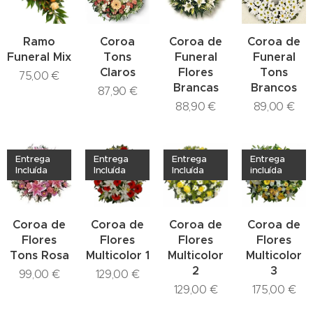
Ramo
Coroa
Coroa de
Coroa de
Funeral Mix
Tons
Funeral
Funeral
Claros
Flores
Tons
75,00
€
Brancas
Brancos
87,90
€
88,90
€
89,00
€
Entrega
Entrega
Entrega
Entrega
Incluída
Incluída
Incluída
incluída
Coroa de
Coroa de
Coroa de
Coroa de
Flores
Flores
Flores
Flores
Tons Rosa
Multicolor 1
Multicolor
Multicolor
2
3
99,00
€
129,00
€
129,00
€
175,00
€