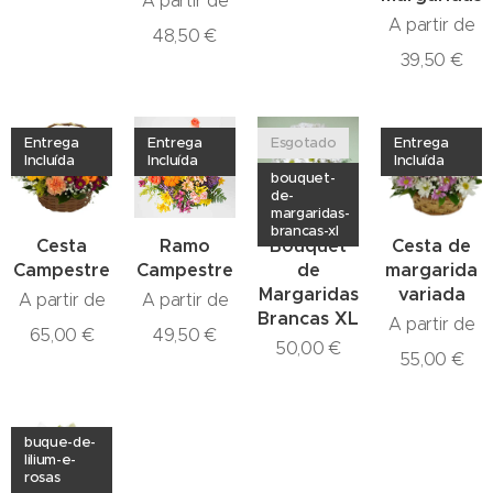
A partir de
A partir de
48,50
€
39,50
€
Entrega
Entrega
Esgotado
Entrega
Incluída
Incluída
Incluída
bouquet-
de-
margaridas-
brancas-xl
Cesta
Ramo
Bouquet
Cesta de
Campestre
Campestre
de
margarida
Margaridas
variada
A partir de
A partir de
Brancas XL
A partir de
65,00
€
49,50
€
50,00
€
55,00
€
buque-de-
lilium-e-
rosas