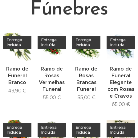
Fúnebres
Entrega
Entrega
Entrega
Entrega
Incluída
Incluída
Incluída
incluida
Ramo de
Ramo de
Ramo de
Ramo de
Funeral
Rosas
Rosas
Funeral
Branco
Vermelhas
Brancas
Elegante
Funeral
Funeral
com Rosas
49,90
€
e Cravos
55,00
€
55,00
€
65,00
€
Entrega
Entrega
Entrega
Entrega
Incluída
Incluída
Incluída
Incluída