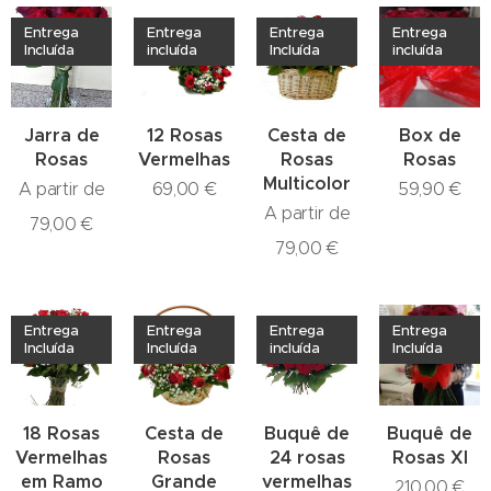
Entrega
Entrega
Entrega
Entrega
Incluída
incluída
Incluída
incluída
Jarra de
12 Rosas
Cesta de
Box de
Rosas
Vermelhas
Rosas
Rosas
Multicolor
A partir de
69,00
€
59,90
€
A partir de
79,00
€
79,00
€
Entrega
Entrega
Entrega
Entrega
Incluída
Incluída
incluída
Incluída
18 Rosas
Cesta de
Buquê de
Buquê de
Vermelhas
Rosas
24 rosas
Rosas Xl
em Ramo
Grande
vermelhas
210,00
€