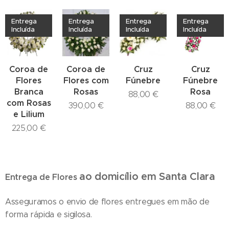
Entrega
Entrega
Entrega
Entrega
Incluída
Incluída
Incluída
Incluída
Coroa de
Coroa de
Cruz
Cruz
Flores
Flores com
Fúnebre
Fúnebre
Branca
Rosas
Rosa
88,00
€
com Rosas
390,00
€
88,00
€
e Lilium
225,00
€
ao domicílio
em Santa Clara
Entrega de Flores
Asseguramos o envio de flores entregues em mão de
forma rápida e sigilosa.