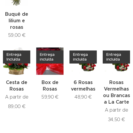
Buquê de
lilium e
rosas
59,00
€
Entrega
Entrega
Entrega
Entrega
Incluída
incluída
incluída
incluída
Cesta de
Box de
6 Rosas
Rosas
Rosas
Rosas
vermelhas
Vermelhas
ou Brancas
A partir de
59,90
€
48,90
€
a La Carte
89,00
€
A partir de
34,50
€