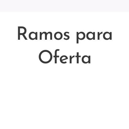
Ramos para
Oferta
Florista local em sacavem com serviço de entrega de flores ao domicilio em
2 horas . A nossa loja local em Sacavém perto de tudo entrega de forma
rápida coroa de flores na igreja matriz de sacavem , Igreja Matriz de Nossa
Senhora da Purificação e no santuario de nossa senhora da saúde e de santo
sndré em funeral e velorio, ramo de flores , flores , palmas . Ligue para o
nosso 936326217