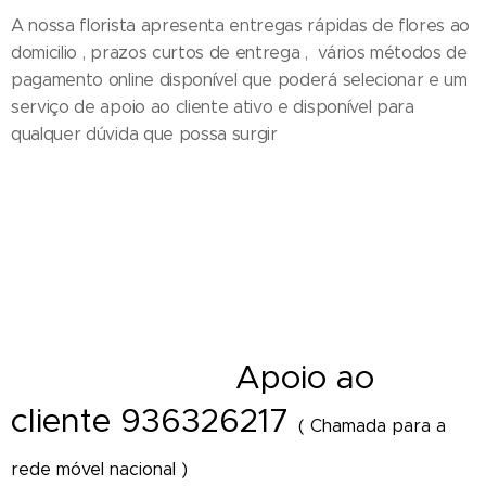
A nossa florista apresenta entregas rápidas de flores ao
domicilio , prazos curtos de entrega , vários métodos de
pagamento online disponível que poderá selecionar e um
serviço de apoio ao cliente ativo e disponível para
qualquer dúvida que possa surgir
Entrega de ramos de flores em funeral - Cestos - Coroas de flores e
funeral - Palma - Tanatorio - Casa mortuária - Igreja e velorios - Cemitério
- Hospital - Maternidade - Local de trabalho - Distrito - Concelho - Cidade
- Freguesia - Vila - Diretamente Delivery of Flower - Florist Shop Portugal
A
poio ao
- Florista online
cliente 936326217
( Chamada para a
rede móvel nacional )