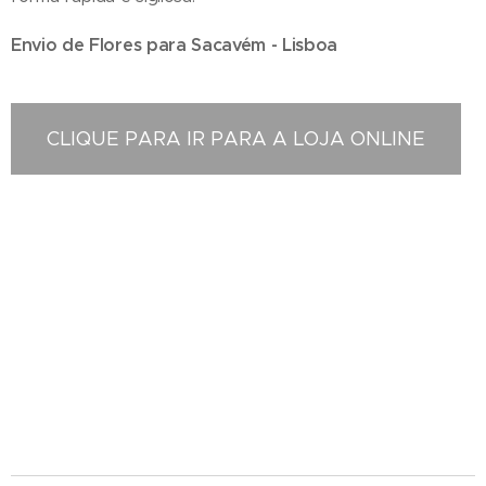
Envio de Flores para Sacavém - Lisboa
CLIQUE PARA IR PARA A LOJA ONLINE
Floristas em Sacavém - Compra e Distribuição de Flores online - Entrega de flores ao
domicilio - Entrega na zona centro , Florista localizada em Sacavém , Entregas ao domicilio ,
Florista em Sacavém , Florista situada em Sacavém Portugal , Florista Sacavém , entrega de
coroas de funeral , entregas ao domicilio , entregas no cemitério , entrega no tanatorio ,
entrega na igreja , entrega na casa mortuária , entregas na maternidade , entrega no
hospital , entrega de ramos de flores , entregas de palmas , entrega de palmas , entrega de
coroa de flores , entrega de ramos de flores , entrega ao domicilio , loja online , perto da
igreja