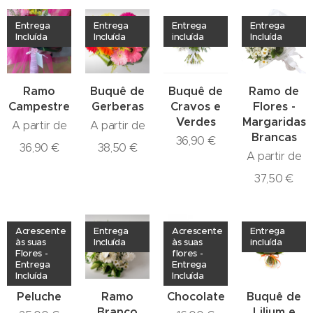
Entrega
Entrega
Entrega
Entrega
Incluída
Incluída
incluída
Incluída
Ramo
Buquê de
Buquê de
Ramo de
Campestre
Gerberas
Cravos e
Flores -
Verdes
Margaridas
A partir de
A partir de
Brancas
36,90
€
36,90
€
38,50
€
A partir de
37,50
€
Acrescente
Entrega
Acrescente
Entrega
às suas
Incluída
às suas
incluída
Flores -
flores -
Entrega
Entrega
Incluída
Incluída
Peluche
Ramo
Chocolate
Buquê de
Branco
Lilium e