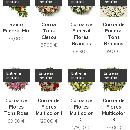
Incluída
Incluída
Incluída
Incluída
Ramo
Coroa
Coroa de
Coroa de
Funeral Mix
Tons
Funeral
Funeral
Claros
Flores
Tons
75,00
€
Brancas
Brancos
87,90
€
88,90
€
89,00
€
Entrega
Entrega
Entrega
Entrega
Incluída
Incluída
Incluída
incluída
Coroa de
Coroa de
Coroa de
Coroa de
Flores
Flores
Flores
Flores
Tons Rosa
Multicolor 1
Multicolor
Multicolor
2
3
99,00
€
129,00
€
129,00
€
175,00
€