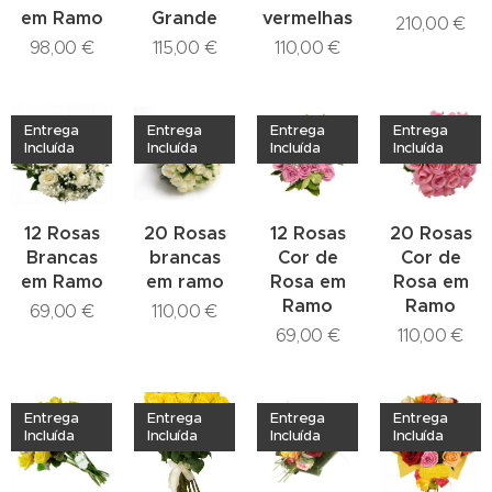
em Ramo
Grande
vermelhas
210,00
€
98,00
€
115,00
€
110,00
€
Entrega
Entrega
Entrega
Entrega
Incluída
Incluída
Incluída
Incluída
12 Rosas
20 Rosas
12 Rosas
20 Rosas
Brancas
brancas
Cor de
Cor de
em Ramo
em ramo
Rosa em
Rosa em
Ramo
Ramo
69,00
€
110,00
€
69,00
€
110,00
€
Entrega
Entrega
Entrega
Entrega
Incluída
Incluída
Incluída
Incluída