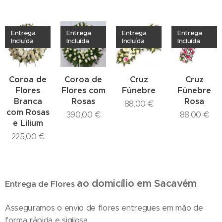
Entrega
Entrega
Entrega
Entrega
Incluída
Incluída
Incluída
Incluída
Coroa de
Coroa de
Cruz
Cruz
Flores
Flores com
Fúnebre
Fúnebre
Branca
Rosas
Rosa
88,00
€
com Rosas
390,00
€
88,00
€
e Lilium
225,00
€
ao domicílio
em Sacavém
Entrega de Flores
Asseguramos o envio de flores entregues em mão de
forma rápida e sigilosa.