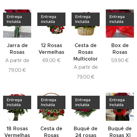
Entrega
Entrega
Entrega
Entrega
Incluída
incluída
Incluída
incluída
Jarra de
12 Rosas
Cesta de
Box de
Rosas
Vermelhas
Rosas
Rosas
Multicolor
A partir de
69,00
€
59,90
€
A partir de
79,00
€
79,00
€
Entrega
Entrega
Entrega
Entrega
Incluída
Incluída
incluída
Incluída
18 Rosas
Cesta de
Buquê de
Buquê de
Vermelhas
Rosas
24 rosas
Rosas Xl