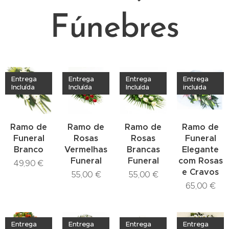
Fúnebres
Entrega
Entrega
Entrega
Entrega
Incluída
Incluída
Incluída
incluida
Ramo de
Ramo de
Ramo de
Ramo de
Funeral
Rosas
Rosas
Funeral
Branco
Vermelhas
Brancas
Elegante
Funeral
Funeral
com Rosas
49,90
€
e Cravos
55,00
€
55,00
€
65,00
€
Entrega
Entrega
Entrega
Entrega