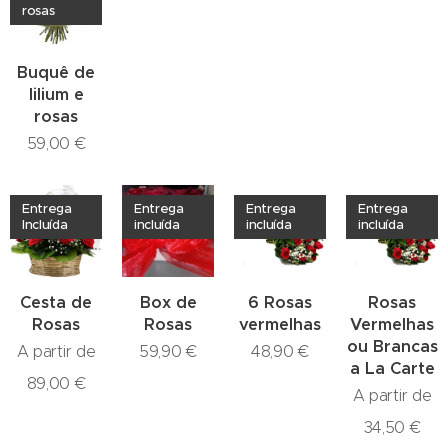
rosas
Buquê de
lilium e
rosas
59,00
€
Entrega
Entrega
Entrega
Entrega
Incluída
incluída
incluída
incluída
Cesta de
Box de
6 Rosas
Rosas
Rosas
Rosas
vermelhas
Vermelhas
ou Brancas
A partir de
59,90
€
48,90
€
a La Carte
89,00
€
A partir de
34,50
€