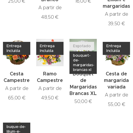
25,00
€
16,00
€
margaridas
A partir de
A partir de
48,50
€
39,50
€
Entrega
Entrega
Esgotado
Entrega
Incluída
Incluída
Incluída
bouquet-
de-
margaridas-
brancas-xl
Cesta
Ramo
Bouquet
Cesta de
Campestre
Campestre
de
margarida
Margaridas
variada
A partir de
A partir de
Brancas XL
A partir de
65,00
€
49,50
€
50,00
€
55,00
€
buque-de-
lilium-e-