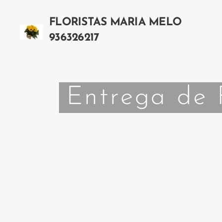
FLORISTAS MARIA MELO
936326217
Chamada para a rede móvel nacional
Entrega de 