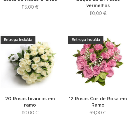
vermelhas
115,00
€
110,00
€
Entrega Incluída
Entrega Incluída
20 Rosas brancas em
12 Rosas Cor de Rosa em
ramo
Ramo
110,00
€
69,00
€