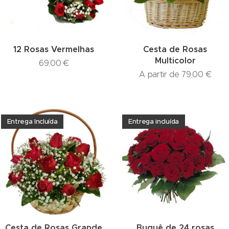
12 Rosas Vermelhas
Cesta de Rosas
Multicolor
69,00
€
A partir de
79,00
€
Entrega Incluída
Entrega incluída
Cesta de Rosas Grande
Buquê de 24 rosas