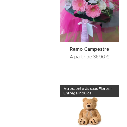
Ramo Campestre
A partir de
36,90
€
Acrescente às suas Flores -
Entrega Incluída