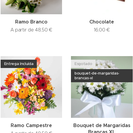
Ramo Branco
Chocolate
A partir de
48,50
€
16,00
€
Entrega Incluída
Esgotado
bouquet-de-margaridas-
brancas-xl
Ramo Campestre
Bouquet de Margaridas
Brancas XL