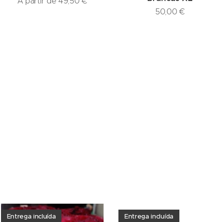
A partir de
49,50
€
50,00
€
Entrega incluída
Entrega incluída