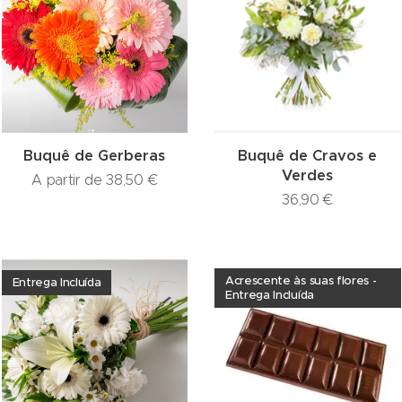
Buquê de Gerberas
Buquê de Cravos e
Verdes
A partir de
38,50
€
36,90
€
Acrescente às suas flores -
Entrega Incluída
Entrega Incluída