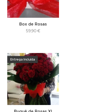
Box de Rosas
59,90
€
Entrega Incluída
Buquê de Rosas Xl