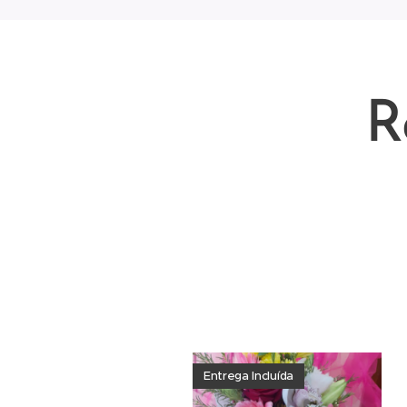
R
Florista local em rio de mou
perto de tudo entrega de fo
Senhora de Belém , Capela d
o nosso 936326217
Entrega Incluída