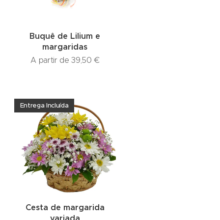
Buquê de Lilium e
margaridas
A partir de
39,50
€
Entrega Incluída
Cesta de margarida
variada