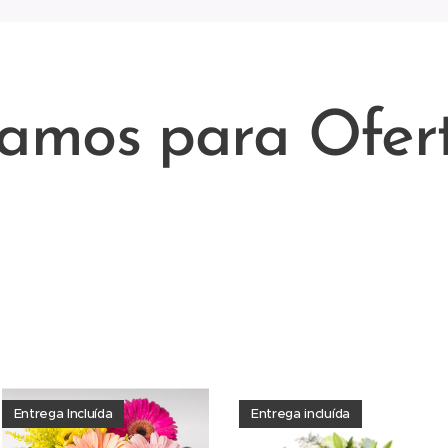
amos para Ofer
ro com serviço de entrega de flores ao domicilio em 2 horas . A nossa l
rma rápida coroa de flores na greja de Nossa Senhora da Paz ( Rio de
e Nossa Senhora da Natividade em funeral e velorio, ramo de flores , f
Entrega Incluída
Entrega incluída