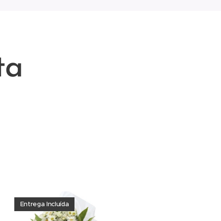
ta
oja local em rio de mouro
 Mouro ) , Igreja de Nossa
lores , palmas . Ligue para
Entrega Incluída