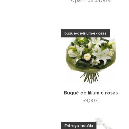
A partir de
65,00
€
buque-de-lilium-e-rosas
Buquê de lilium e rosas
59,00
€
Entrega Incluída