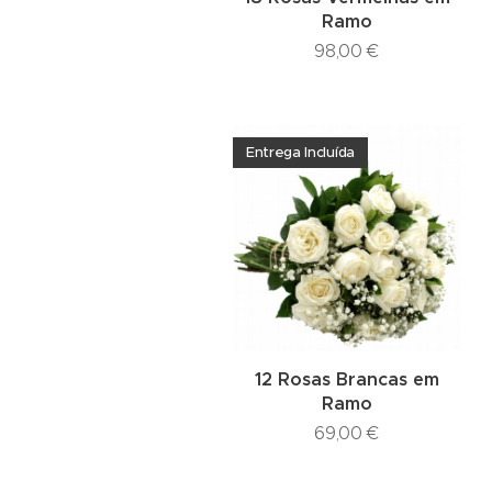
Ramo
98,00
€
Entrega Incluída
12 Rosas Brancas em
Ramo
69,00
€