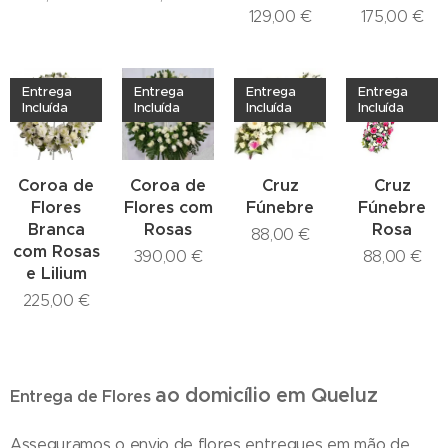
129,00
€
175,00
€
Entrega
Entrega
Entrega
Entrega
Incluída
Incluída
Incluída
Incluída
Coroa de
Coroa de
Cruz
Cruz
Flores
Flores com
Fúnebre
Fúnebre
Branca
Rosas
Rosa
88,00
€
com Rosas
390,00
€
88,00
€
e Lilium
225,00
€
ao domicílio
em Queluz
Entrega de Flores
Asseguramos o envio de flores entregues em mão de