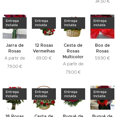
34,50
€
Entrega
Entrega
Entrega
Entrega
Incluída
incluída
Incluída
incluída
Jarra de
12 Rosas
Cesta de
Box de
Rosas
Vermelhas
Rosas
Rosas
Multicolor
A partir de
69,00
€
59,90
€
A partir de
79,00
€
79,00
€
Entrega
Entrega
Entrega
Entrega
Incluída
Incluída
incluída
Incluída
18 Rosas
Cesta de
Buquê de
Buquê de