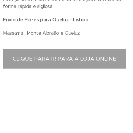
forma rápida e sigilosa.
Envio de Flores para Queluz - Lisboa
Massamá , Monte Abraão e Queluz
CLIQUE PARA IR PARA A LOJA ONLINE
Floristas em Queluz - Compra e Distribuição de Flores online - Entrega de flores ao domicilio -
Entrega na zona centro , Florista situada em Queluz Portugal , Entregas ao domicilio , Florista
em Queluz , Florista localizada em Queluz , Florista Queluz , entrega de coroas de funeral ,
entregas ao domicilio , entregas no cemitério , entrega no tanatório , entrega na igreja ,
entrega na casa mortuária , entregas na maternidade , entrega no hospital , entrega de
ramos de flores , entregas de palmas , entrega de palmas , entrega de coroa de flores ,
entrega de ramos de flores , entrega ao domicilio , loja online , perto da igreja