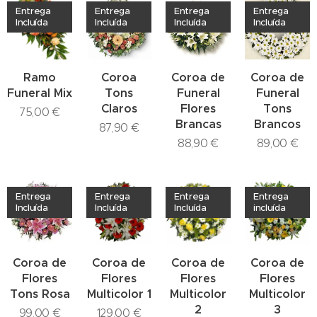
Entrega
Entrega
Entrega
Entrega
Incluída
Incluída
Incluída
Incluída
Ramo
Coroa
Coroa de
Coroa de
Funeral Mix
Tons
Funeral
Funeral
Claros
Flores
Tons
75,00
€
Brancas
Brancos
87,90
€
88,90
€
89,00
€
Entrega
Entrega
Entrega
Entrega
Incluída
Incluída
Incluída
incluída
Coroa de
Coroa de
Coroa de
Coroa de
Flores
Flores
Flores
Flores
Tons Rosa
Multicolor 1
Multicolor
Multicolor
2
3
99,00
€
129,00
€