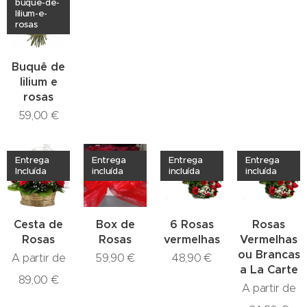
buque-de-
lilium-e-
rosas
Buquê de
lilium e
rosas
59,00
€
Entrega
Entrega
Entrega
Entrega
Incluída
incluída
incluída
incluída
Cesta de
Box de
6 Rosas
Rosas
Rosas
Rosas
vermelhas
Vermelhas
ou Brancas
A partir de
59,90
€
48,90
€
a La Carte
89,00
€
A partir de