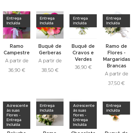
Entrega
Entrega
Entrega
Entrega
Incluída
Incluída
incluída
Incluída
Ramo
Buquê de
Buquê de
Ramo de
Campestre
Gerberas
Cravos e
Flores -
Verdes
Margaridas
A partir de
A partir de
Brancas
36,90
€
36,90
€
38,50
€
A partir de
37,50
€
Acrescente
Entrega
Acrescente
Entrega
às suas
Incluída
às suas
incluída
Flores -
flores -
Entrega
Entrega
Incluída
Incluída