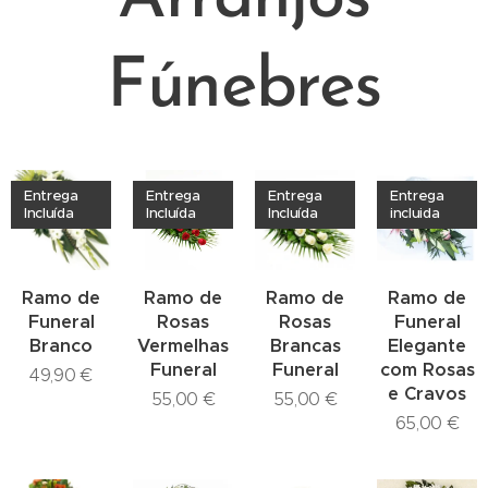
Fúnebres
Entrega
Entrega
Entrega
Entrega
Incluída
Incluída
Incluída
incluida
Ramo de
Ramo de
Ramo de
Ramo de
Funeral
Rosas
Rosas
Funeral
Branco
Vermelhas
Brancas
Elegante
Funeral
Funeral
com Rosas
49,90
€
e Cravos
55,00
€
55,00
€
65,00
€