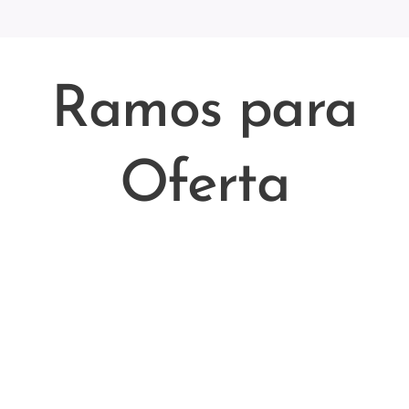
Ramos para
Oferta
Florista local em queluz , belas e massamá com serviço de entrega de flores
ao domicilio em 2 horas . A nossa loja local na queluz , belas e massamá perto
de tudo entrega de forma rápida coroa de flores na Igreja Matriz de Belas
(Nossa Senhora da Misericórdia), Igreja de Nossa Senhora da Conceição
(Queluz) , Igreja Nossa Senhora da Fé ( Monte Abraão ) , Catedral da
Esperança (Massamá) em funeral e velorio, ramo de flores , flores , palmas .
Ligue para o nosso 936326217