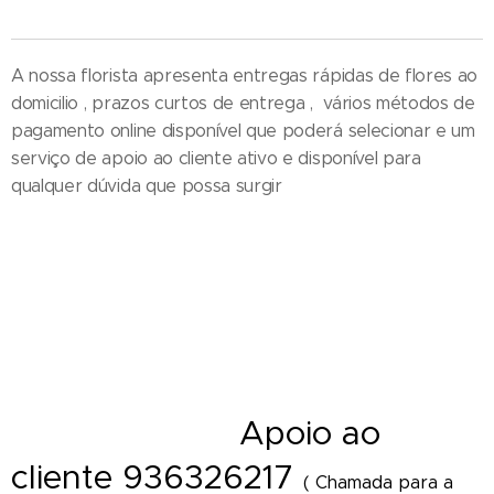
A nossa florista apresenta entregas rápidas de flores ao
domicilio , prazos curtos de entrega , vários métodos de
pagamento online disponível que poderá selecionar e um
serviço de apoio ao cliente ativo e disponível para
qualquer dúvida que possa surgir
Entrega de ramos de flores em funeral - Cestos - Coroas de flores e
funeral - Palma - Tanatorio - Casa mortuária - Igreja e velorios - Cemitério
- Hospital - Maternidade - Local de trabalho - Distrito - Concelho - Cidade
- Freguesia - Vila - Diretamente Delivery of Flower - Florist Shop Portugal
A
poio ao
- Florista online
cliente 936326217
( Chamada para a