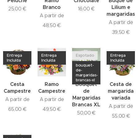
Peluche
Ramo
Chocolate
Buquê de
Branco
Lilium e
25,00
€
16,00
€
margaridas
A partir de
A partir de
48,50
€
39,50
€
Entrega
Entrega
Esgotado
Entrega
Incluída
Incluída
Incluída
bouquet-
de-
margaridas-
brancas-xl
Cesta
Ramo
Bouquet
Cesta de
Campestre
Campestre
de
margarida
Margaridas
variada
A partir de
A partir de
Brancas XL
A partir de
65,00
€
49,50
€
50,00
€
55,00
€