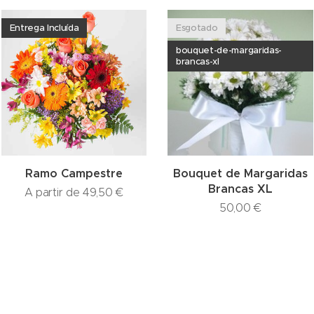
Entrega Incluída
Esgotado
bouquet-de-margaridas-
brancas-xl
Ramo Campestre
Bouquet de Margaridas
Brancas XL
A partir de
49,50
€
50,00
€