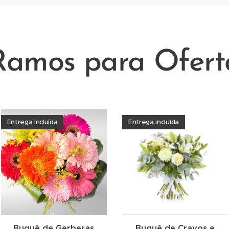
Ramos para Ofert
Entrega Incluída
Entrega incluída
Buquê de Gerberas
Buquê de Cravos e