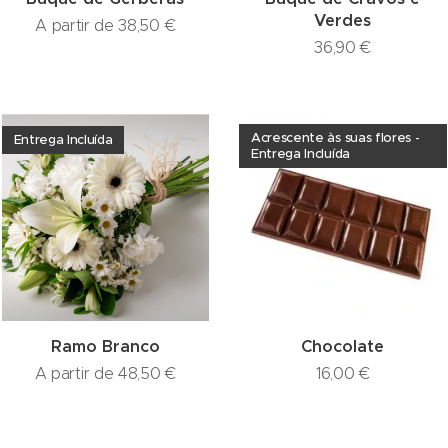
Verdes
A partir de
38,50
€
36,90
€
Acrescente às suas flores -
Entrega Incluída
Entrega Incluída
Ramo Branco
Chocolate
A partir de
48,50
€
16,00
€