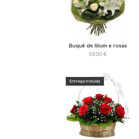
Buquê de lilium e rosas
59,00
€
Entrega Incluída