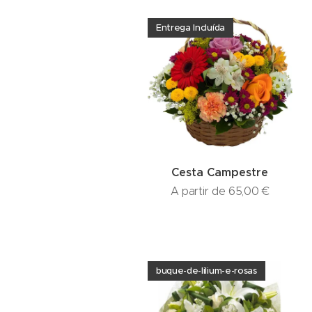
Entrega Incluída
Cesta Campestre
A partir de
65,00
€
buque-de-lilium-e-rosas