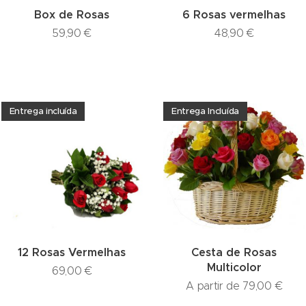
Box de Rosas
6 Rosas vermelhas
59,90
€
48,90
€
Entrega incluída
Entrega Incluída
12 Rosas Vermelhas
Cesta de Rosas
Multicolor
69,00
€
A partir de
79,00
€