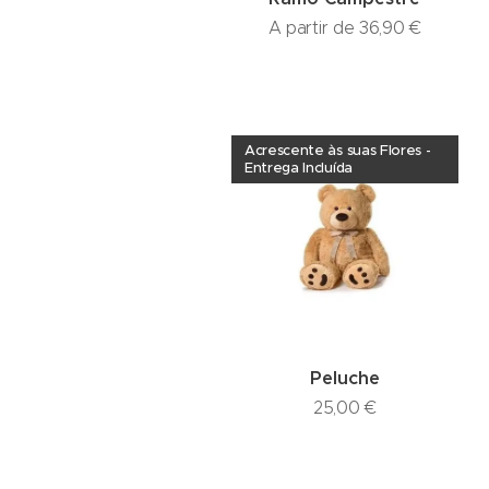
A partir de
36,90
€
Acrescente às suas Flores -
Entrega Incluída
Peluche
25,00
€