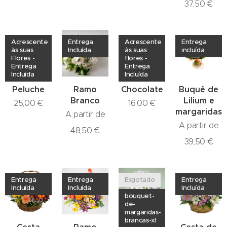
37,50
€
Acrescente
Entrega
Acrescente
Entrega
às suas
Incluída
às suas
incluída
Flores -
flores -
Entrega
Entrega
Incluída
Incluída
Peluche
Ramo
Chocolate
Buquê de
Branco
Lilium e
25,00
€
16,00
€
margaridas
A partir de
A partir de
48,50
€
39,50
€
Entrega
Entrega
Esgotado
Entrega
Incluída
Incluída
Incluída
bouquet-
de-
margaridas-
brancas-xl