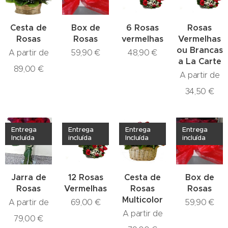
Cesta de
Box de
6 Rosas
Rosas
Rosas
Rosas
vermelhas
Vermelhas
ou Brancas
A partir de
59,90
€
48,90
€
a La Carte
89,00
€
A partir de
34,50
€
Entrega
Entrega
Entrega
Entrega
Incluída
incluída
Incluída
incluída
Jarra de
12 Rosas
Cesta de
Box de
Rosas
Vermelhas
Rosas
Rosas
Multicolor
A partir de
69,00
€
59,90
€
A partir de
79,00
€