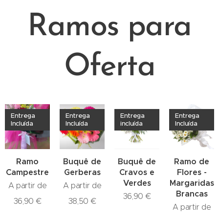
Ramos para
Oferta
Entrega
Entrega
Entrega
Entrega
Incluída
Incluída
incluída
Incluída
Ramo
Buquê de
Buquê de
Ramo de
Campestre
Gerberas
Cravos e
Flores -
Verdes
Margaridas
A partir de
A partir de
Brancas
36,90
€
36,90
€
38,50
€
A partir de