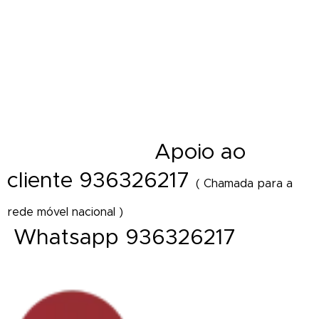
Entrega de ramos de flores em funeral - Cestos - Coroas de flores e
funeral - Palma - Tanatorio - Casa mortuária - Igreja e velorios - Cemitério
- Hospital - Maternidade - Local de trabalho - Distrito - Concelho - Cidade
- Freguesia - Vila - Diretamente Delivery of Flower - Florist Shop Portugal
A
poio ao
- Florista online
cliente 936326217
( Chamada para a
rede móvel nacional )
Whatsapp 936326217