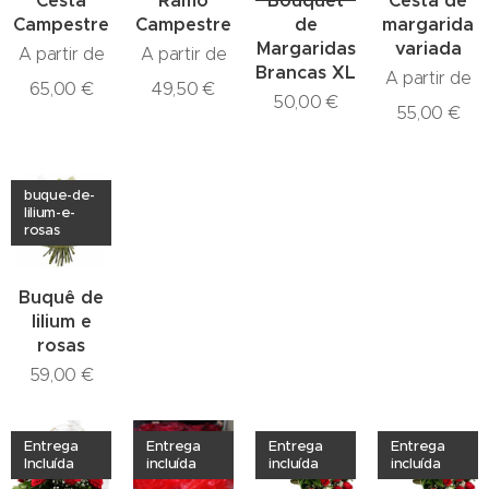
Cesta
Ramo
Bouquet
Cesta de
Campestre
Campestre
de
margarida
Margaridas
variada
A partir de
A partir de
Brancas XL
A partir de
65,00
€
49,50
€
50,00
€
55,00
€
buque-de-
lilium-e-
rosas
Buquê de
lilium e
rosas
59,00
€
Entrega
Entrega
Entrega
Entrega
Incluída
incluída
incluída
incluída