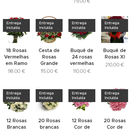
79,00
€
Entrega
Entrega
Entrega
Entrega
Incluída
Incluída
incluída
Incluída
18 Rosas
Cesta de
Buquê de
Buquê de
Vermelhas
Rosas
24 rosas
Rosas Xl
em Ramo
Grande
vermelhas
210,00
€
98,00
€
115,00
€
110,00
€
Entrega
Entrega
Entrega
Entrega
Incluída
Incluída
Incluída
Incluída
12 Rosas
20 Rosas
12 Rosas
20 Rosas
Brancas
brancas
Cor de
Cor de