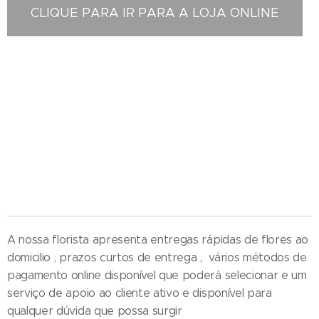
CLIQUE PARA IR PARA A LOJA ONLINE
Floristas em Agueda - Compra e Distribuição de Flores online - Entrega de flores ao domicilio
- Entrega na zona centro , Entregas ao domicilio , Florista em Agueda , Florista localizada em
Agueda , Florista situada em Agueda Portugal , Florista Águeda , entrega de coroas de
funeral , entregas ao domicilio , entregas no cemitério , entrega no tanatório , entrega na
igreja , entrega na casa mortuária , entregas na maternidade , entrega no hospital , entrega
de ramos de flores , entregas de palmas , entrega de coroa de flores , entrega de ramos de
flores , entrega ao domicilio , entrega de palmas , loja online , perto da igreja
A nossa florista apresenta entregas rápidas de flores ao
domicilio , prazos curtos de entrega , vários métodos de
pagamento online disponível que poderá selecionar e um
serviço de apoio ao cliente ativo e disponível para
qualquer dúvida que possa surgir