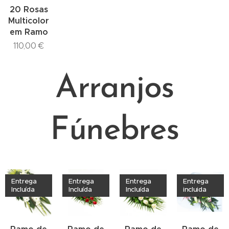
20 Rosas
Multicolor
em Ramo
110,00
€
Arranjos
Fúnebres
Entrega
Entrega
Entrega
Entrega
Incluída
Incluída
Incluída
incluida