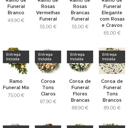
Ramo de
Ramo de
Ramo de
Ramo de
Funeral
Rosas
Rosas
Funeral
Branco
Vermelhas
Brancas
Elegante
Funeral
Funeral
com Rosas
49,90
€
e Cravos
55,00
€
55,00
€
65,00
€
Entrega
Entrega
Entrega
Entrega
Incluída
Incluída
Incluída
Incluída
Ramo
Coroa
Coroa de
Coroa de
Funeral Mix
Tons
Funeral
Funeral
Claros
Flores
Tons
75,00
€
Brancas
Brancos
87,90
€
88,90
€
89,00
€