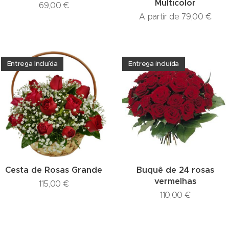
Multicolor
69,00
€
A partir de
79,00
€
Entrega Incluída
Entrega incluída
Cesta de Rosas Grande
Buquê de 24 rosas
vermelhas
115,00
€
110,00
€