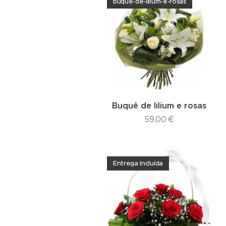
buque-de-lilium-e-rosas
Buquê de lilium e rosas
59,00
€
Entrega Incluída