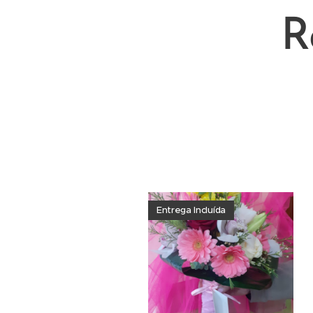
R
Florista local no estoril co
entrega de forma rápida ra
e São João do Estoril ,
Igre
Entrega Incluída