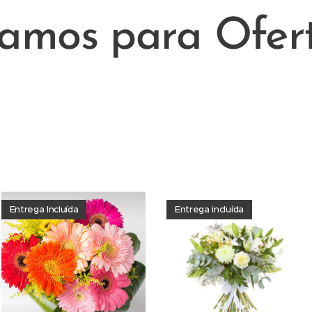
amos para Ofer
m serviço de entrega de flores ao domicilio em 2 horas . A nossa loja loc
mo de flores , coroa de flores na
Igreja de Santo António do Estoril
,
Ig
ja da Senhora da Boa Nova
no funeral e velorio , flores , palmas . Ligu
Entrega Incluída
Entrega incluída