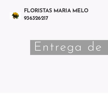
FLORISTAS MARIA MELO
936326217
Chamada para a rede móvel nacional
Entrega de 