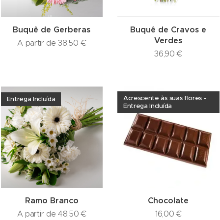
Buquê de Gerberas
Buquê de Cravos e
Verdes
A partir de
38,50
€
36,90
€
Acrescente às suas flores -
Entrega Incluída
Entrega Incluída
Ramo Branco
Chocolate
A partir de
48,50
€
16,00
€