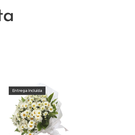
ta
al no Estoril perto de tudo
reja Paroquial de São Pedro
e para o nosso 936326217
Entrega Incluída