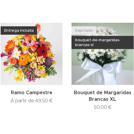
Entrega Incluída
Esgotado
bouquet-de-margaridas-
brancas-xl
Ramo Campestre
Bouquet de Margaridas
Brancas XL
A partir de
49,50
€
50,00
€