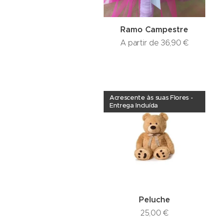
Ramo Campestre
A partir de
36,90
€
Acrescente às suas Flores -
Entrega Incluída
Peluche
25,00
€