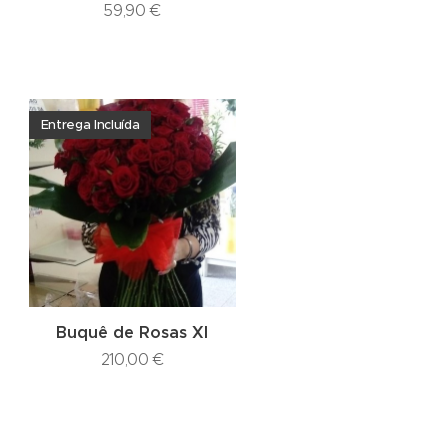
59,90
€
Entrega Incluída
Buquê de Rosas Xl
210,00
€