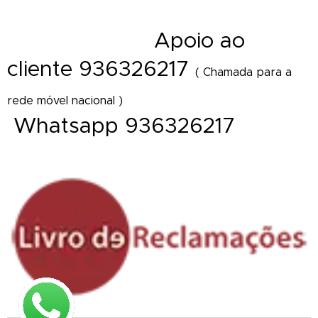
- Freguesia - Vila - Diretamente Delivery of Flower - Florist Shop Portugal
A
poio ao
- Florista online
cliente 936326217
( Chamada para a
rede móvel nacional )
Whatsapp 936326217