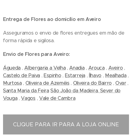
Entrega de Flores ao domicílio em Aveiro
Asseguramos o envio de flores entregues em mão de
forma rápida e sigilosa.
Envio de Flores para Aveiro:
Águeda
,
Albergaria a Velha
,
Anadia
,
Arouca
,
Aveiro
,
Castelo de Paiva
,
Espinho
,
Estarreja
,
Ílhavo
,
Mealhada
,
Murtosa
,
Oliveira de Azeméis
,
Oliveira do Bairro
,
Ovar
,
Santa Maria da Feira
São João da Madeira
,
Sever do
Vouga
,
Vagos
,
Vale de Cambra
CLIQUE PARA IR PARA A LOJA ONLINE