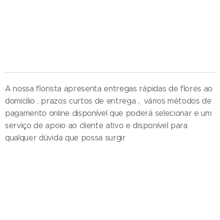
Floristas em Aveiro - Compra e Distribuição de Flores online - Entrega de flores ao domicilio -
Entrega na zona centro , Entregas ao domicilio , Florista em Aveiro , Florista localizada em
Aveiro , Florista situada em Aveiro , Florista Aveiro , perto da igreja
A nossa florista apresenta entregas rápidas de flores ao
domicilio , prazos curtos de entrega , vários métodos de
pagamento online disponível que poderá selecionar e um
serviço de apoio ao cliente ativo e disponível para
qualquer dúvida que possa surgir
Entrega de ramos de flores em funeral - Cestos - Coroas de flores e
funeral - Palma - Tanatorio - Casa mortuária - Igreja e velorios - Cemitério
- Hospital - Maternidade - Local de trabalho - Distrito - Concelho - Cidade