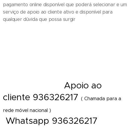
pagamento online disponível que poderá selecionar e um
serviço de apoio ao cliente ativo e disponível para
qualquer dúvida que possa surgir
Entrega de ramos de flores em funeral - Cestos - Coroas de flores e
funeral - Palma - Tanatorio - Casa mortuária - Igreja e velorios - Cemitério
- Hospital - Maternidade - Local de trabalho - Distrito - Concelho - Cidade
- Freguesia - Vila - Diretamente Delivery of Flower - Florist Shop Portugal
A
poio ao
- Florista online
cliente 936326217
( Chamada para a
rede móvel nacional )
Whatsapp 936326217