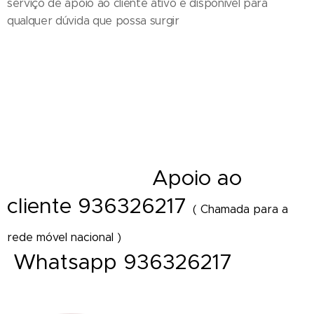
serviço de apoio ao cliente ativo e disponível para
qualquer dúvida que possa surgir
Entrega de ramos de flores em funeral - Cestos - Coroas de flores e
funeral - Palma - Tanatorio - Casa mortuária - Igreja e velorios - Cemitério
- Hospital - Maternidade - Local de trabalho - Distrito - Concelho - Cidade
- Freguesia - Vila - Diretamente Delivery of Flower - Florist Shop Portugal
A
poio ao
- Florista online
cliente 936326217
( Chamada para a
rede móvel nacional )
Whatsapp 936326217