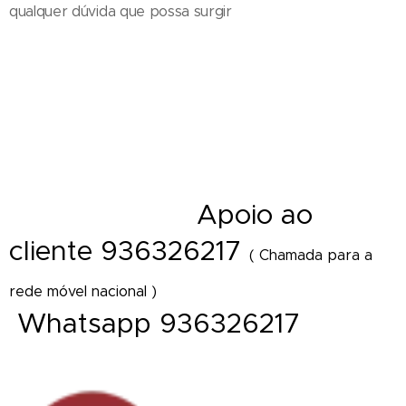
qualquer dúvida que possa surgir
Entrega de ramos de flores em funeral - Cestos - Coroas de flores e
funeral - Palma - Tanatorio - Casa mortuária - Igreja e velorios - Cemitério
- Hospital - Maternidade - Local de trabalho - Distrito - Concelho - Cidade
- Freguesia - Vila - Diretamente Delivery of Flower - Florist Shop Portugal
A
poio ao
- Florista online
cliente 936326217
( Chamada para a
rede móvel nacional )
Whatsapp 936326217