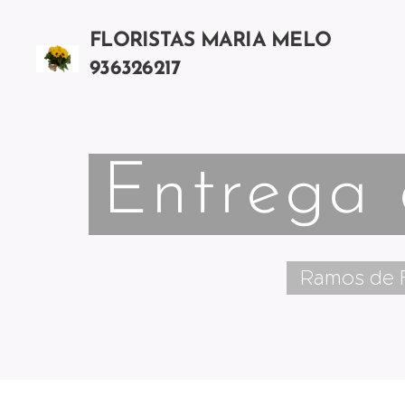
FLORISTAS MARIA MELO
936326217
Chamada para a rede móvel nacional
Entrega 
Ramos de F