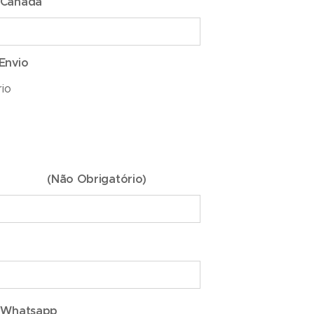
 Canada
Envio
rio
Não Obrigatório)
e / Whatsapp