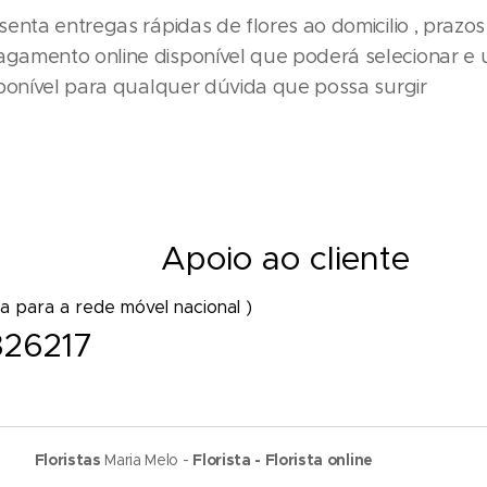
senta entregas rápidas de flores ao domicilio , prazo
agamento online disponível que poderá selecionar e 
isponível para qualquer dúvida que possa surgir
Cestos - Coroas de flores e funeral - Palma - Tanatorio - Casa mortuária - Ig
cal de trabalho - Distrito - Concelho - Cidade - Freguesia - Vila - Diretamente
A
poio ao cliente
online
 para a rede móvel nacional )
26217
Floristas
Maria Melo -
Florista - Florista online