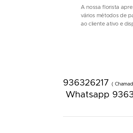
A nossa florista apre
vários métodos de p
ao cliente ativo e d
Entrega de ramos de flores em funeral - 
- Cemitério - Hospital - Maternidade - Lo
Flower - Florist Shop Portugal - Florista 
936326217
( Chamada
Whatsapp 9363