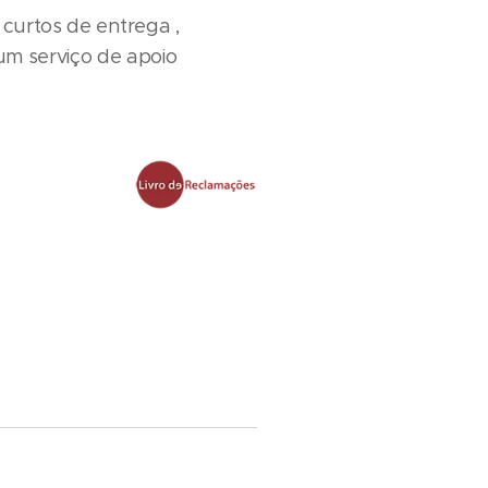
s curtos de entrega ,
um serviço de apoio
reja e velorios
 Delivery of